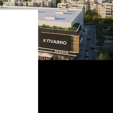
מסעדות ומותגי
אשקלון ממשיכ
והוא צפוי להפו
המתחם יציע חוו
מקומות.מעבר 
על העיר כולה.