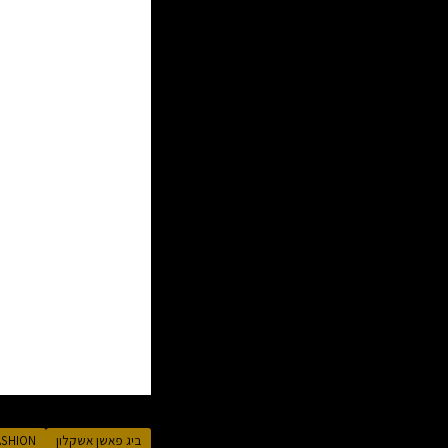
ומשמעותי יותר
מעבר להיבט המ
המקומי. מתחמי
שבו הם מוקמים,
משיכת עסקים נ
שבה כבר קיימת
במיוחד לביקוש
ההשפעה על המח
למתחם עשויים 
תנועה ורעש. ל
תורגש באופן ש
ביג פאשן אשקלון
IG FASHION