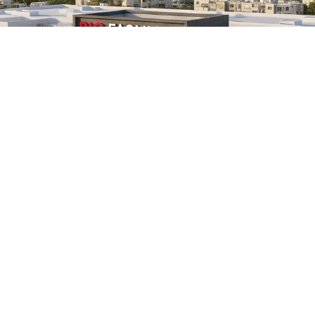
המתחם החדש צפוי לקום עד שנת 2028 בכניסה הצפו
כ-42 אלף מ"ר של מסחר, כ-1,500 מקומות חניה, מתחמי ביל
ם בינלאומיים.
ה למשוך השקעות משמעותיות, והפעם מדובר ב
המסחריים הגדולים ש
אשקלון יצא
ך לאחד ממוקדי המסחר, הבילוי והלייף סטייל הב
הדרום.המתחם החדש יוקם על שטח של כ-57 ד
לעיר, ויכלול כ-42 אלף מ"ר של שטחי מסחר ולייף סטייל. על פי
יית בילוי וקניות רחבה עם חנויות אופנה, מסעדו
למשמעות המסחרית, מדובר במהלך בעל השפעה
 הקמת המתחם צפויה לייצר מקומות עבודה חדשי