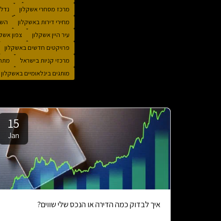
מרכז מסחרי אשקלון
נדל״
מחירי דירות באשקלון
השק
עיר היין אשקלון
צפון אשקל
פרויקטים חדשים באשקלון
מרכזי קניות בישראל
מתחם
מותגים בינלאומיים באשקלון
15
Jan
איך לבדוק כמה הדירה או הנכס שלי שווים?