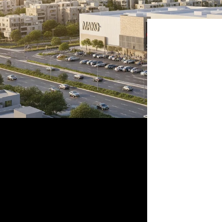
נית לאשקלון, ויכלול
וי, קולנוע,
אחד המהלכים
נראו בעיר בשנים האחרונות. פרויקט BIG FASHION
 לדרך באופן רשמי, עם השקעה מוערכת של כ-850 מיליון שקל,
ולטים באזור
ונם, בסמוך לכניסה הצפונית
 התכנון,
ת, בתי קפה,
מתחמי פנאי, קולנוע, מותגים בינלאומיים ופתרונות חניה בהיקף של כ-1,500
 רחבה יותר
ם, להגדיל