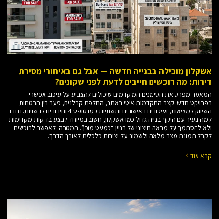
אשקלון מובילה בבנייה חדשה — אבל גם באיחורי מסירת
דירות: מה רוכשים חייבים לדעת לפני שקונים?
המאמר מפרט את הסימנים המוקדמים שיכולים להצביע על עיכוב אפשרי
בפרויקט חדש: קצב התקדמות איטי באתר, החלפת קבלנים, פער בין הבטחות
השיווק למציאות, ועיכובים באישורים ותשתיות כמו טופס 4 וחיבורים לרשויות. נחדד
למה בעיר עם היקף בנייה גדול כמו אשקלון, חשוב במיוחד לבצע בדיקות מקדימות
ולא להסתמך על מראה חיצוני של בניין “כמעט מוכן”. המטרה: לאפשר לרוכשים
לקבל תמונת מצב מלאה ולשמור על יציבות כלכלית לאורך הדרך.
קרא עוד