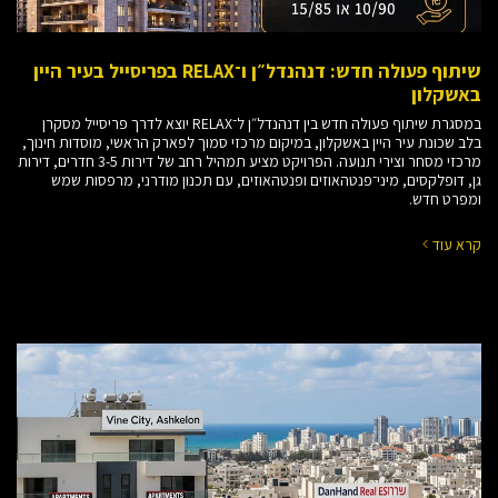
שיתוף פעולה חדש: דנהנדל״ן ו־RELAX בפריסייל בעיר היין
באשקלון
במסגרת שיתוף פעולה חדש בין דנהנדל״ן ל־RELAX יוצא לדרך פריסייל מסקרן
בלב שכונת עיר היין באשקלון, במיקום מרכזי סמוך לפארק הראשי, מוסדות חינוך,
מרכזי מסחר וצירי תנועה. הפרויקט מציע תמהיל רחב של דירות 3-5 חדרים, דירות
גן, דופלקסים, מיני־פנטהאוזים ופנטהאוזים, עם תכנון מודרני, מרפסות שמש
ומפרט חדש.
קרא עוד