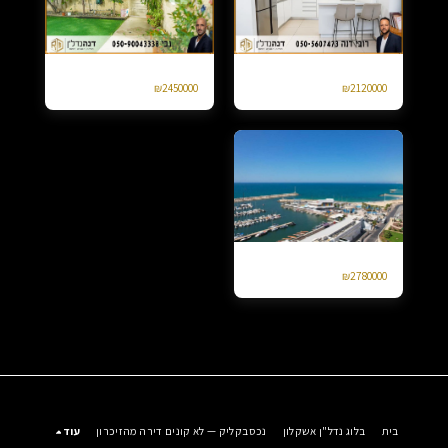
דירת גן 4 חד ברחוב עמק יזרעאל אגמים
למכירה קוטג טורי בנווה דקלים 4 חד
₪
2450000
₪
2120000
למכירה 4 חד מרינה אשקלון יפה נוף
₪
2780000
בית
בלוג נדל"ן אשקלון
נכסבקליק — לא קונים דירה מהזיכרון
עוד