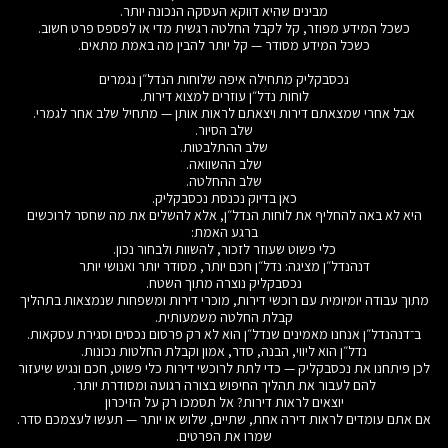
מבינים שהיא דווקא העסקה הנכונה יותר.
כשכל המידע מפוזר, קל לקבל החלטה רגשית מדי או לפספס פרט חשוב.
כשכל המידע מסודר — קל יותר להבין מה באמת מתאים.
נכסבקליק מתחילה איפה שלוחות הנדל״ן נגמרים
לוחות נדל״ן עוזרים למצוא דירות.
אבל אחרי שמצאתם דירות ויצאתם לראות אותן — מתחיל שלב אחר לגמרי.
שלב הסיור.
שלב ההתלבטות.
שלב ההשוואה.
שלב ההחלטה.
כאן בדיוק נכנסת נכסבקליק.
היא לא באה להחליף את לוחות הנדל״ן, אלא להשלים את מה שחסר לרוכשים
ברגע האמת:
כלי פשוט שעוזר לזכור, להשוות ולבחור נכון.
דנהנדל״ן מציגה: נדל״ן חכם יותר, מסודר יותר ואנושי יותר
נכסבקליק נוצרה מתוך השטח.
מתוך עבודה יומיומית עם רוכשי דירות, מוכרי דירות ומשפחות שנמצאות בתהליך
קבלת החלטה משמעותית.
ב־דנהנדל״ן אנחנו מאמינים שנדל״ן הוא לא רק פרסום נכסים וסגירת עסקאות.
נדל״ן הוא ליווי, הבנה, סדר, אמון וקבלת החלטות נכונות.
לכן פיתחנו את נכסבקליק — כדי לתת לרוכשי דירות כלי פשוט, חכם ונגיש שיעזור
להם לעבור את תהליך החיפוש בצורה רגועה ומסודרת יותר.
יוצאים לראות דירות? אל תסמכו רק על הזיכרון
אם אתם עומדים לראות דירה אחת, שתיים, שלוש או יותר — תעשו לעצמכם סדר.
שמרו את הפרטים.