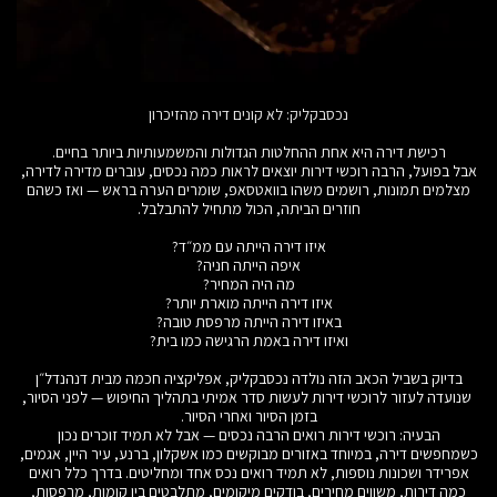
נכסבקליק: לא קונים דירה מהזיכרון
רכישת דירה היא אחת ההחלטות הגדולות והמשמעותיות ביותר בחיים.
אבל בפועל, הרבה רוכשי דירות יוצאים לראות כמה נכסים, עוברים מדירה לדירה,
מצלמים תמונות, רושמים משהו בוואטסאפ, שומרים הערה בראש — ואז כשהם
חוזרים הביתה, הכול מתחיל להתבלבל.
איזו דירה הייתה עם ממ״ד?
איפה הייתה חניה?
מה היה המחיר?
איזו דירה הייתה מוארת יותר?
באיזו דירה הייתה מרפסת טובה?
ואיזו דירה באמת הרגישה כמו בית?
בדיוק בשביל הכאב הזה נולדה נכסבקליק, אפליקציה חכמה מבית דנהנדל״ן
שנועדה לעזור לרוכשי דירות לעשות סדר אמיתי בתהליך החיפוש — לפני הסיור,
בזמן הסיור ואחרי הסיור.
הבעיה: רוכשי דירות רואים הרבה נכסים — אבל לא תמיד זוכרים נכון
כשמחפשים דירה, במיוחד באזורים מבוקשים כמו אשקלון, ברנע, עיר היין, אגמים,
אפרידר ושכונות נוספות, לא תמיד רואים נכס אחד ומחליטים. בדרך כלל רואים
כמה דירות, משווים מחירים, בודקים מיקומים, מתלבטים בין קומות, מרפסות,