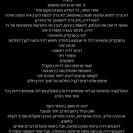
במחיר.
5. חוזרים הביתה ומשווים
אחרי הסיור, כל המידע נמצא במקום אחד.
לא צריך לחפש הודעות ישנות בוואטסאפ, לא צריך לנסות להבין איזו תמונה שייכת
לאיזו דירה, ולא צריך להסתמך על הזיכרון.
אפשר לראות את הנכסים, להשוות ביניהם, להבין מה היתרונות והחסרונות של כל
דירה, ולבחור בצורה מסודרת יותר.
למי נכסבקליק מתאימה?
נכסבקליק מתאימה לכל מי שנמצא בתהליך חיפוש דירה ורוצה לקבל החלטה
חכמה יותר:
רוכשי דירה ראשונה.
משפרי דיור.
משקיעים.
זוגות שרואים כמה דירות במקביל.
משפחות שמתלבטות בין שכונות.
לקוחות שרוצים להגיע לסיור מוכנים יותר.
אנשים שלא רוצים לקבל החלטה על סמך זיכרון חלקי.
האפליקציה מתאימה גם למי שמחפש דירות באשקלון וגם למי שמחפש דירות בכל
אזור אחר בארץ.
למה זה חשוב במיוחד היום?
שוק הנדל״ן היום מורכב יותר מבעבר.
יש הרבה מידע, הרבה אפשרויות, הרבה מחירים, והרבה שיקולים שצריך לקחת
בחשבון.
לפעמים דירה נראית מצוין במודעה, אבל בשטח מתגלים דברים אחרים.
לפעמים דירה מרגישה פחות מרשימה בהתחלה, אבל אחרי השוואה מסודרת