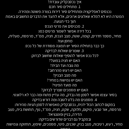
איך נכסבקליק עובדת?
1. מתחילים סיור חכם
נכנסים לאפליקציה ומתחילים סיור דירות בצורה פשוטה ומהירה.
המטרה היא לא למלא שאלונים ארוכים, אלא לתעד את הדברים החשובים באמת
תוך כדי תנועה.
2. מכניסים את פרטי הנכס
בכל דירה אפשר לשמור פרטים כמו:
מחיר, מספר חדרים, קומה, שטח, מצב הנכס, חניה, ממ״ד, מרפסת, מעלית,
מחסן ועוד.
כך כבר בתחילת הסיור יש תמונה מסודרת של כל נכס.
3. שומרים שאלות לבדיקה
לכל נכס אפשר להוסיף שאלות שחשוב לבדוק:
האם יש חניה בפועל?
מה גובה ועד הבית?
האם יש רעש מהרחוב?
מה מצב הבניין?
האם יש גמישות במחיר?
מה מועד הפינוי?
האם יש מסמכים שצריך לבדוק?
בסיור עצמו אפשר לסמן מה נבדק, מה עדיין פתוח ומה כבר לא רלוונטי.
4. מסמנים מה בלט לטובה ומה דורש בדיקה
במקום לכתוב הכול ידנית, נכסבקליק מאפשרת לסמן תגיות מהירות:
מרפסת, אור טבעי, מיקום, חלוקה, שקט, חניה, ממ״ד, נוף, תחושת בית, מצב
הדירה, בניין ופוטנציאל.
ובמקביל גם דברים שדורשים בדיקה:
מחיר, רעש, רטיבות, מצב בניין, שכנים, פינוי, מסמכים, שיפוץ, תחזוקה וגמישות