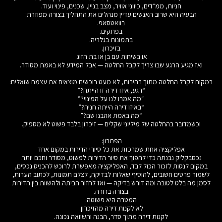
חניות, ממ״דים, כיווני אוויר, מצב בניין, שכנים, פינוי ועוד.
הבעיה היא שרוב האנשים עדיין מנהלים את התהליך בצורה מפוזרת:
בוואטסאפ.
בפתקים.
בתמונות בגלריה.
בזיכרון.
או בשיחות עם בן או בת הזוג.
ואז מגיע הרגע שבו צריך לקבל החלטה — אבל המידע לא באמת מסודר.
במקום לקבל החלטה מתוך בהירות, לא מעט רוכשים מוצאים את עצמם שואלים:
“רגע, איזו דירה זו הייתה?”
“מה אמרו לנו על הפינוי?”
“באיזו דירה הייתה חניה?”
“מה באמת אהבנו שם?”
וכשמדובר בהחלטה של מיליוני שקלים — זיכרון בלבד פשוט לא מספיק.
הפתרון:
אפליקציה אחת שמרכזת את כל סיורי הדירות במקום אחד
נכסבקליק נבנתה כדי להפוך את סיור הדירות לפשוט, מסודר וחכם יותר.
במקום לנסות לזכור הכול לבד, האפליקציה מאפשרת לרוכש להכניס נכסים,
לשמור פרטים חשובים, להוסיף שאלות לבדיקה, לצלם תמונות, לכתוב הערות,
לסמן מה בלט לטובה ומה דורש בדיקה — ואז לחזור הביתה ולהשוות בין הדירות
בצורה ברורה.
המטרה היא פשוטה:
לא לקנות דירה מהזיכרון.
לקנות דירה מתוך סדר, הבנה והשוואה נכונה.