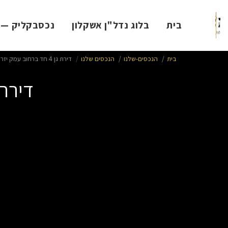
בית
בלוג נדל"ן אשקלון
נכסבקליק — ל
בית
הנכסים-שלנו
הנכסים שלנו
דירת גן 4 חד ברחוב עמק יזרעאל אגמים
דירת גן 4 חד ברחוב עמ