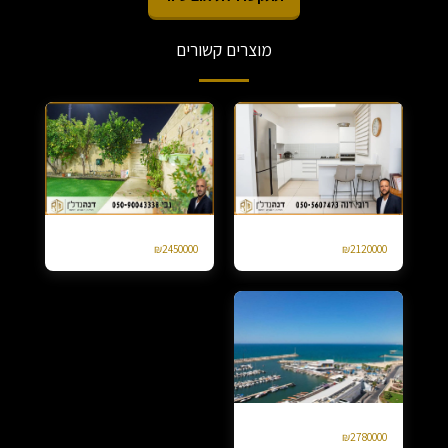
מוצרים קשורים
דירת גן 4 חד ברחוב עמק יזרעאל אגמים
למכירה קוטג טורי בנווה דקלים 4 חד
₪
2450000
₪
2120000
למכירה 4 חד מרינה אשקלון יפה נוף
₪
2780000