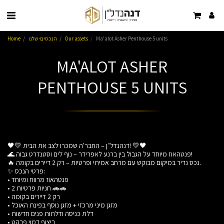
Ma'alot Asher Penthouse 5 units
Our assets
הנכסים-שלנו
Home
MA'ALOT ASHER
PENTHOUSE 5 UNITS
🖤💛 דנהנדל״ן – החבר'ה שמכרו לצב את הבית! 💛🖤
🌊 פנטהאוז מיוחד על הגבול בין ברנע לאפרידר – נוף לים וסטנדרט גבוה!
🔥 נכס נדיר במיקום מבוקש עם מרחב אמיתי ופרטיות – רק 2 דיירים בקומה.
✨ פרטי הנכס:
• פנטהאוז מרווח ומיוחד
• 2 חניות פרטיות 🚗🚗
• רק 2 דיירים בקומה
• מזגן מיני מרכזי + מזגן נוסף בפינת האוכל
• דלת כניסה ודלתות פנים חדשות
• ריצוף דמוי פרקט