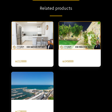
Related products
Apartment Gan 4 Hed on Emek
For sale, a terraced cottage in Neve
Jezreel Agamim St
Delikim, 4 rooms
₪
2120000
₪
2450000
For sale 4 rooms Marina Ashkelon
Yaffe Nof
₪
2780000