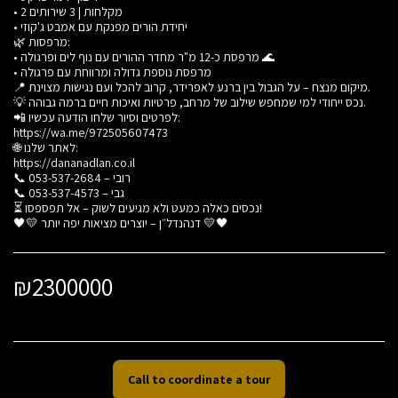
• 2 מקלחות | 3 שירותים
• יחידת הורים מפנקת עם אמבט ג'קוזי
🌿 מרפסות:
• מרפסת כ-12 מ"ר מחדר ההורים עם נוף לים ופרגולה 🌊
• מרפסת נוספת גדולה ומרווחת עם פרגולה
📍 מיקום מנצח – על הגבול בין ברנע לאפרידר, קרוב להכל ועם נגישות מצוינת.
💡 נכס ייחודי למי שמחפש שילוב של מרחב, פרטיות ואיכות חיים ברמה גבוהה.
📲 לפרטים וסיור שלחו הודעה עכשיו:
https://wa.me/972505607473
🌐 לאתר שלנו:
https://dananadlan.co.il
📞 רובי – 053-537-2684
📞 גבי – 053-537-4573
⏳ נכסים כאלה כמעט ולא מגיעים לשוק – אל תפספסו!
🖤💛 דנהנדל״ן – יוצרים מציאות יפה יותר 💛🖤
₪
2300000
Call to coordinate a tour