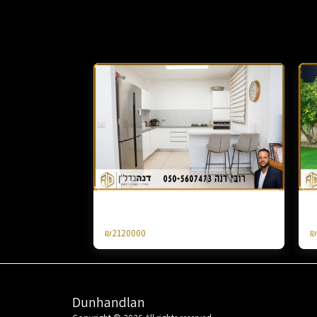
Apartment Gan 4 Hed on Emek Jezreel
F
Agamim St
4
₪
2120000
₪
Dunhandlan