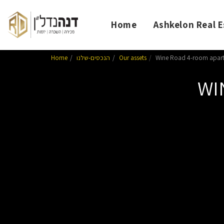
Home
Ashkelon Real E
Wine Road 4-room apar
Our assets
הנכסים-שלנו
Home
WI