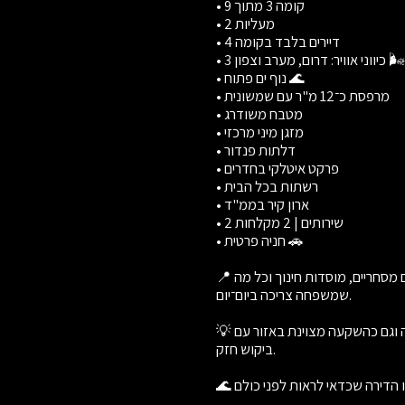
• קומה 3 מתוך 9
• 2 מעליות
• 4 דיירים בלבד בקומה
• 3 כיווני אוויר: דרום, מערב וצפון 🌬️
• נוף ים פתוח 🌊
• מרפסת כ־12 מ"ר עם שמשונית
• מטבח משודרג
• מזגן מיני מרכזי
• דלתות פנדור
• פרקט איטלקי בחדרים
• רשתות בכל הבית
• ארון קיר בממ"ד
• 2 שירותים | 2 מקלחות
• חניה פרטית 🚗
📍 מיקום סופר מרכזי בברנע – מרחק הליכה לים, קרוב למרכזים מסחריים, מוסדות חינוך וכל מה
שמשפחה צריכה ביום־יום.
💡 נכס איכותי בפרויקט מבוקש – מתאים למגורים ברמה גבוהה וגם כהשקעה מצוינת באזור עם
ביקוש חזק.
🌊 מחפשים דירה עם נוף לים, מרחב ומיקום מנצח? זו הדירה שכדאי לראות לפני כולם.