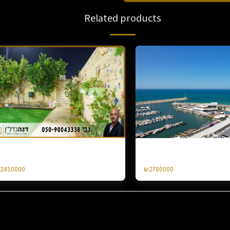
Related products
or sale, a terraced cottage in Neve Delikim,
For sale 4 rooms Marina Ashke
 rooms
2450000
₪
2780000