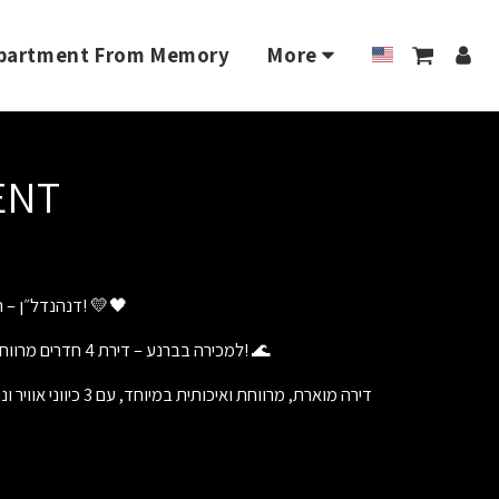
 Apartment From Memory
More
ENT