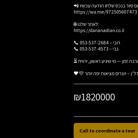
📲 לתיאום סיור בנכס שלחו הודעה עכשיו:
https://wa.me/972505607473
🌐 לאתר שלנו:
https://dananadlan.co.il
📞 רובי – 053-537-2684
📞 גבי – 053-537-4573
⏳ דירות כאלה בברנע לא מחכות הרבה זמן — מי שיגיע ראשון, ירוויח.
₪
1820000
Call to coordinate a tour