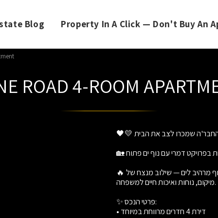
state Blog
Property In A Click — Don't Buy An
tment
NE ROAD 4-ROOM APARTM
🖤💛 דנהנדל״ן – החבר'ה שמכרו לצב את הבית! 💛🖤
🏡 למכירה בברנע – דירת 4 חדרים מרווחת בפרויקט דמרי עם נוף ים פתוח! 🌊
🔥 דירה מוארת, מרווחת ואיכותית במיוחד, עם 3 כיווני אוויר ונוף מרהיב לים — שילוב מנצח של
מיקום, נוחות ואיכות חיים למשפחה.
✨ פרטי הנכס:
• דירת 4 חדרים מרווחת במיוחד