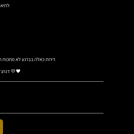
🖤💛 דנהנדל״ן – יוצרים מציאות יפה יותר 💛🖤