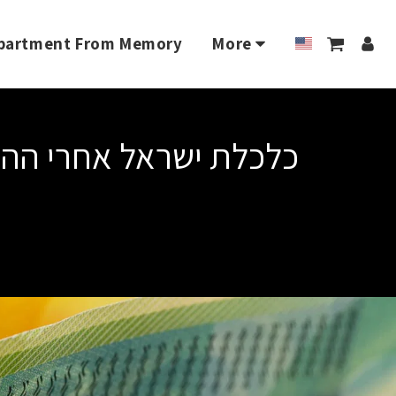
 Apartment From Memory
More