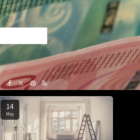
14
May