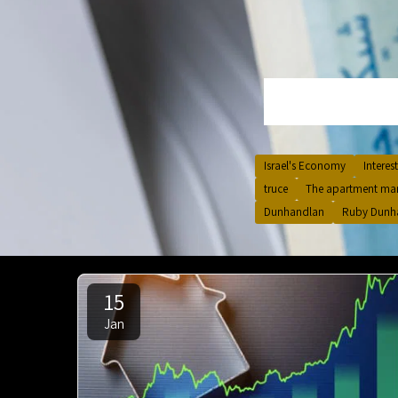
Israel's Economy
Interest
truce
The apartment mar
Dunhandlan
Ruby Dunh
15
Jan