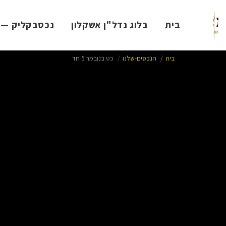
בית
בלוג נדל"ן אשקלון
נכסבקליק — ל
בית
הנכסים-שלנו
כט בנובמר 5 חד