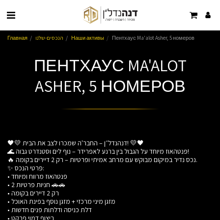
Пентхаус Ma'alot Asher, 5 номеров
Наши активы
הנכסים-שלנו
Главная
ПЕНТХАУС MA'ALOT
ASHER, 5 НОМЕРОВ
🖤💛 דנהנדל״ן – החבר'ה שמכרו לצב את הבית! 💛🖤
🌊 פנטהאוז מיוחד על הגבול בין ברנע לאפרידר – נוף לים וסטנדרט גבוה!
🔥 נכס נדיר במיקום מבוקש עם מרחב אמיתי ופרטיות – רק 2 דיירים בקומה.
✨ פרטי הנכס:
• פנטהאוז מרווח ומיוחד
• 2 חניות פרטיות 🚗🚗
• רק 2 דיירים בקומה
• מזגן מיני מרכזי + מזגן נוסף בפינת האוכל
• דלת כניסה ודלתות פנים חדשות
• ריצוף דמוי פרקט