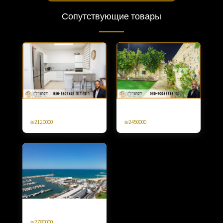
Сопутствующие товары
Апартаменты Gan 4 Hed на улице
Продается таунхаус в Неве-
Эмек Изреель Агамим
Деликим, 4 комнаты.
₪
2120000
₪
2450000
Продается 4 комнаты Марина
Ашкелон Яффе Ноф
₪
2780000