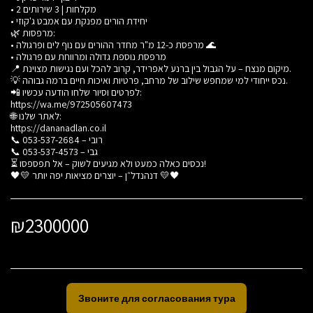
• 2 מקלחות | 3 שירותים
• יחידת הורים מפנקת עם אמבט ג'קוזי
🌿 מרפסות:
• מרפסת כ-12 מ"ר מחדר ההורים עם נוף לים ופרגולה 🌊
• מרפסת נוספת גדולה ומרווחת עם פרגולה
📍 מיקום מנצח – על הגבול בין ברנע לאפרידר, קרוב להכל ועם נגישות מצוינת.
💡 נכס ייחודי למי שמחפש שילוב של מרחב, פרטיות ואיכות חיים ברמה גבוהה.
📲 לפרטים וסיור שלחו הודעה עכשיו:
https://wa.me/972505607473
🌐 לאתר שלנו:
https://dananadlan.co.il
📞 רובי – 053-537-2684
📞 גבי – 053-537-4573
⏳ נכסים כאלה כמעט ולא מגיעים לשוק – אל תפספסו!
🖤💛 דנהנדל״ן – יוצרים מציאות יפה יותר 💛🖤
₪
2300000
Звоните для согласования тура