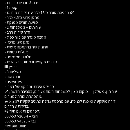
• דירת 3 חדרים מרווחת
• קומה 1
• מרפסת סוכה כ־18 מ״ר עם נקודת מים וגז 🌿
• מחסן פרטי כ־4.5 מ״ר
• סוויטת הורים מפנקת
• 2 שירותים + 2 מקלחות
• חדר שירות רחב
• מטבח מוגדר עם כיור כפול
• מזגן מיני מרכזי
• ארונות קיר בהתאמה אישית
• אסלות סמויות
• חלונות חשמליים
• סורגים שקופים ורשתות בכל הבית
🏢 בבניין:
• 3 מעליות
• חדר כושר
• פיר אשפה
• פרויקט איכותי ומבוקש של דמרי
📍 עיר היין, אשקלון — מיקום מצוין למשפחות וזוגות צעירים, בסביבה חדשה,
מתפתחת ונוחה למגורים.
🔥 דירה מושקעת ומוכנה לכניסה, עם מרפסת גדולה ונתונים שקשה למצוא
בדירות 3 חדרים.
📲 לפרטים ותיאום סיור:
רובי – 053-537-2684
גבי – 053-537-4573
וואטסאפ ישיר: