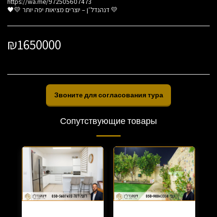
https://wa.me/972505607473
🖤💛 דנהנדל״ן – יוצרים מציאות יפה יותר 💛
₪
1650000
Звоните для согласования тура
Сопутствующие товары
Апартаменты Gan 4 Hed на улице
Продается таунхаус в Неве-