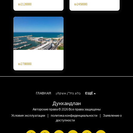
Эмек Изреель Агамим
Деликим, 4 комнаты.
₪
2120000
₪
2450000
Продается 4 комнаты Марина
Ашкелон Яффе Ноф
₪
2780000
ЕЩЁ
בלוג נדל"ן אשקלון
ГЛАВНАЯ
Дунхандлан
Авторские права © 2026 Все права защищены
Условия эксплуатации
|
политика конфиденциальности
|
Заявление о
доступности